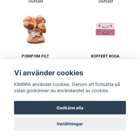
Slutsåld
Slutsåld
POMPOM FILT
KOFFERT ROSA
540 kr
229 kr
Vi använder cookies
KIMBRA använder cookies. Genom att fortsätta på
sidan godkänner du användandet av cookies.
Godkänn alla
Inställningar
KOFFERT BLÅ
KLÄDHÄNGARE
229 kr
995 kr