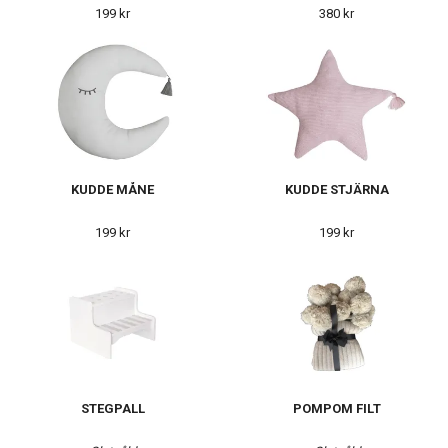
199 kr
380 kr
KUDDE MÅNE
KUDDE STJÄRNA
199 kr
199 kr
STEGPALL
POMPOM FILT