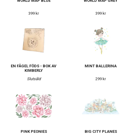
WORLD MAP BLUE
WORLD MAP GREY
399 kr
399 kr
EN FÅGEL FÖDS - BOK AV
MINT BALLERINA
KIMBERLY
Slutsåld
299 kr
PINK PEONIES
BIG CITY PLANES