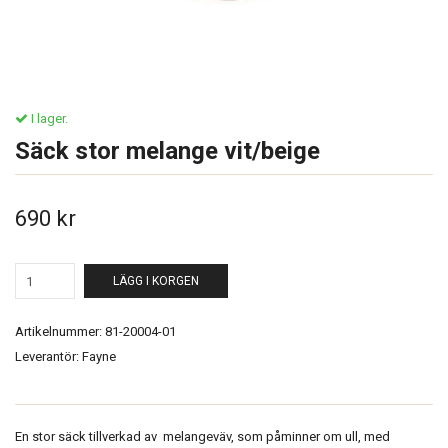
I lager.
Säck stor melange vit/beige
690 kr
LÄGG I KORGEN
Artikelnummer:
81-20004-01
Leverantör:
Fayne
En stor säck tillverkad av melangeväv, som påminner om ull, med