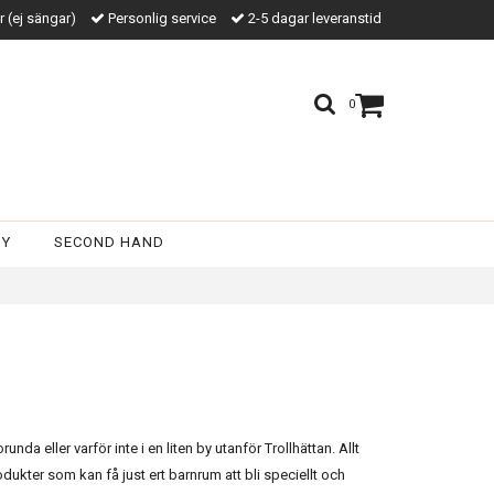
kr (ej sängar)
Personlig service
2-5 dagar leveranstid
0
BY
SECOND HAND
nda eller varför inte i en liten by utanför Trollhättan. Allt
dukter som kan få just ert barnrum att bli speciellt och