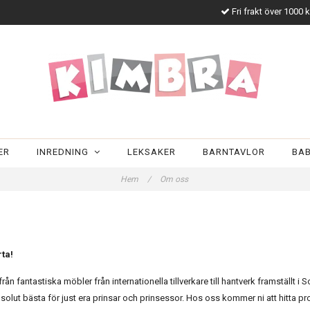
Fri frakt över 1000 
ER
INREDNING
LEKSAKER
BARNTAVLOR
BA
Hem
/
Om oss
ta!
fantastiska möbler från internationella tillverkare till hantverk framställt i Soru
bsolut bästa för just era prinsar och prinsessor. Hos oss kommer ni att hitta pro