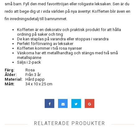
små barn. Fyll den med favorittröjan eller roligaste leksaken. Sen är du
redo att bege dig ut i vida världen på nya äventyr. Kofferten blir även en
fin inredningsdetalj till barnrummet.
Kofferten är en dekorativ och praktisk produkt för att hålla
ordning på saker och ting
De kan staplas på varandra eller stoppas i varandra
Perfekt förförvaring av leksaker
Kofferten kommer i två rosa nyanser
Väskorna har ett metallhandtag och stängs med två små
metallspänne
Säljs i 2-pack
Färg:
Rosa
Ålder:
Från 3 år
Material:
Hård papp
Mått:
34 x 10 x 25 cm
RELATERADE PRODUKTER