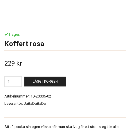
I lager.
Koffert rosa
229 kr
LÄGG I KORGEN
Artikelnummer:
10-20006-02
Leverantör:
JaBaDaBaDo
Att få packa sin egen väska när man ska iväg är ett stort steg för alla