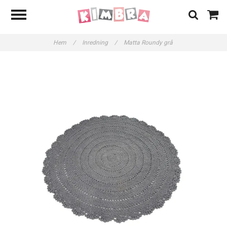
Hem
/
Inredning
/
Matta Roundy grå