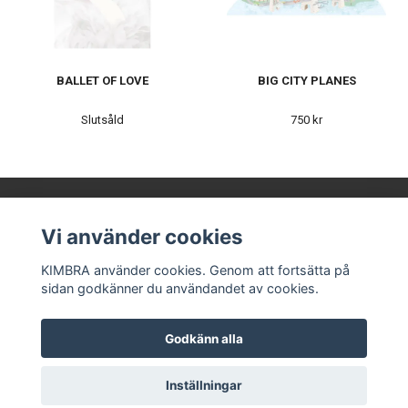
BALLET OF LOVE
BIG CITY PLANES
Slutsåld
750 kr
Vi använder cookies
KIMBRA AB
KIMBRA använder cookies. Genom att fortsätta på
sidan godkänner du användandet av cookies.
Våra leverantörer
Kontakt
Köpvillkor
Godkänn alla
Om oss
© Copyright KIMBRA
Inställningar
Powered by Quickbutik