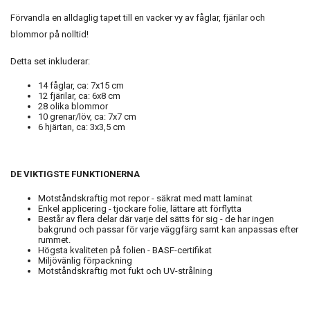
Förvandla en alldaglig tapet till en vacker vy av fåglar, fjärilar och
blommor på nolltid!
Detta set inkluderar:
14 fåglar, ca: 7x15 cm
12 fjärilar, ca: 6x8 cm
28 olika blommor
10 grenar/löv, ca: 7x7 cm
6 hjärtan, ca: 3x3,5 cm
DE VIKTIGSTE FUNKTIONERNA
Motståndskraftig mot repor - säkrat med matt laminat
Enkel applicering - tjockare folie, lättare att förflytta
Består av flera delar där varje del sätts för sig - de har ingen
bakgrund och passar för varje väggfärg samt kan anpassas efter
rummet.
Högsta kvaliteten på folien - BASF-certifikat
Miljövänlig förpackning
Motståndskraftig mot fukt och UV-strålning