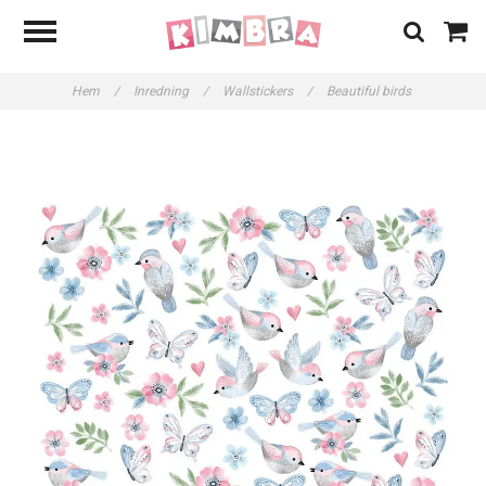
Hem
/
Inredning
/
Wallstickers
/
Beautiful birds