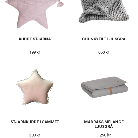
KUDDE STJÄRNA
CHUNKYFILT LJUSGRÅ
199 kr
650 kr
STJÄRNKUDDE I SAMMET
MADRASS MELANGE
LJUSGRÅ
380 kr
1 290 kr