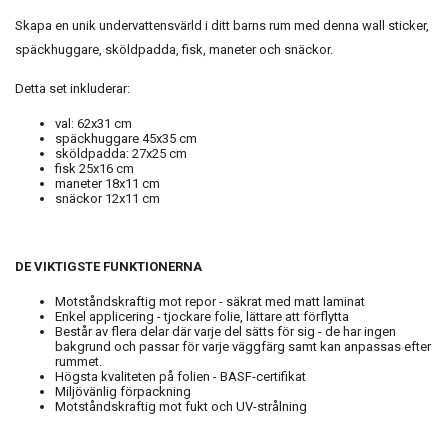
Skapa en unik undervattensvärld i ditt barns rum med denna wall sticker,
späckhuggare, sköldpadda, fisk, maneter och snäckor.
Detta set inkluderar:
val: 62x31 cm
späckhuggare 45x35 cm
sköldpadda: 27x25 cm
fisk 25x16 cm
maneter 18x11 cm
snäckor 12x11 cm
DE VIKTIGSTE FUNKTIONERNA
Motståndskraftig mot repor - säkrat med matt laminat
Enkel applicering - tjockare folie, lättare att förflytta
Består av flera delar där varje del sätts för sig - de har ingen
bakgrund och passar för varje väggfärg samt kan anpassas efter
rummet.
Högsta kvaliteten på folien - BASF-certifikat
Miljövänlig förpackning
Motståndskraftig mot fukt och UV-strålning