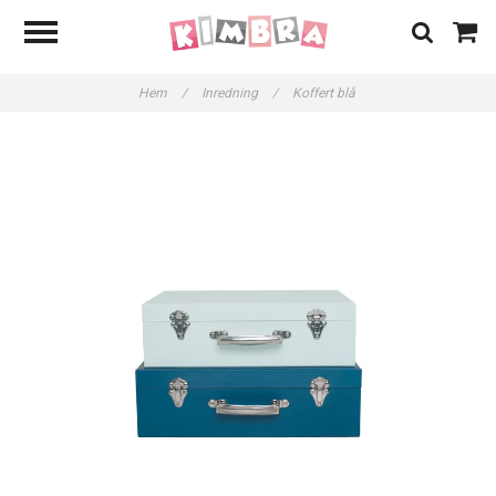
Hem
/
Inredning
/
Koffert blå