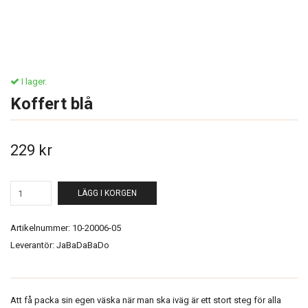
I lager.
Koffert blå
229 kr
LÄGG I KORGEN
Artikelnummer:
10-20006-05
Leverantör:
JaBaDaBaDo
Att få packa sin egen väska när man ska iväg är ett stort steg för alla