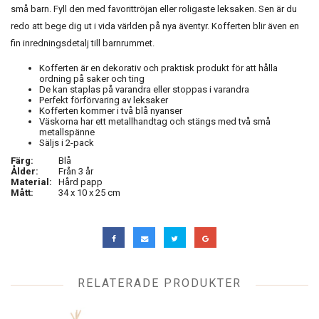
små barn. Fyll den med favorittröjan eller roligaste leksaken. Sen är du
redo att bege dig ut i vida världen på nya äventyr. Kofferten blir även en
fin inredningsdetalj till barnrummet.
Kofferten är en dekorativ och praktisk produkt för att hålla
ordning på saker och ting
De kan staplas på varandra eller stoppas i varandra
Perfekt förförvaring av leksaker
Kofferten kommer i två blå nyanser
Väskorna har ett metallhandtag och stängs med två små
metallspänne
Säljs i 2-pack
Färg:
Blå
Ålder:
Från 3 år
Material:
Hård papp
Mått:
34 x 10 x 25 cm
RELATERADE PRODUKTER