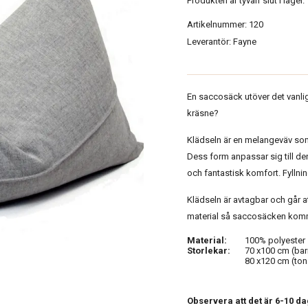
Produkten är tyvärr slut i lager.
Artikelnummer:
120
Leverantör:
Fayne
En saccosäck utöver det vanli
kräsne?
Klädseln är en melangeväv som
Dess form anpassar sig till den
och fantastisk komfort. Fyllnin
Klädseln är avtagbar och går att
material så saccosäcken komme
Material:
100% polyester
Storlekar:
70 x100 cm (bar
80 x120 cm (ton
Observera att det är 6-10 d