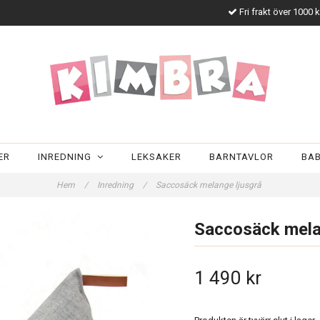
Fri frakt över 1000 
ER
INREDNING
LEKSAKER
BARNTAVLOR
BA
Hem
/
Inredning
/
Saccosäck melange ljusgrå
Saccosäck mela
1 490 kr