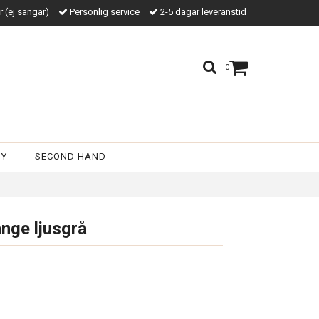
kr (ej sängar)
Personlig service
2-5 dagar leveranstid
0
BY
SECOND HAND
nge ljusgrå