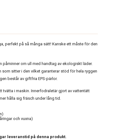
ga, perfekt på så många sätt! Kanske ett måste för den
 påminner om ull med handtag av ekologiskt läder.
 som sitter i den vilket garanterar stöd för hela ryggen
gen består av giftfria EPS-pärlor.
 tvätta i maskin. Innerfodraletär gjort av vattentätt
r hålla sig fräsch under lång tid.
n)
åringar och vuxna)
agar leveranstid på denna produkt.