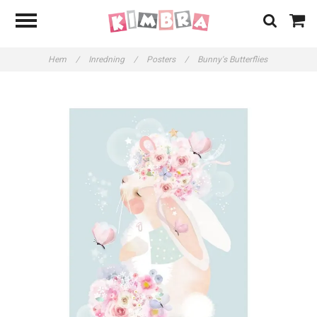
Hem
/
Inredning
/
Posters
/
Bunny's Butterflies