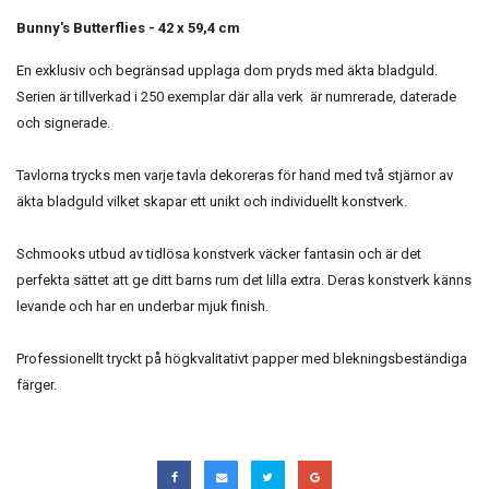
Bunny's Butterflies - 42 x 59,4 cm
En exklusiv och begränsad upplaga dom pryds med äkta bladguld.
Serien är tillverkad i 250 exemplar där alla verk är numrerade, daterade
och signerade.
Tavlorna trycks men varje tavla dekoreras för hand med två stjärnor av
äkta bladguld vilket skapar ett unikt och individuellt konstverk.
Schmooks utbud av tidlösa konstverk väcker fantasin och är det
perfekta sättet att ge ditt barns rum det lilla extra. Deras konstverk känns
levande och har en underbar mjuk finish.
Professionellt tryckt på högkvalitativt papper med blekningsbeständiga
färger.