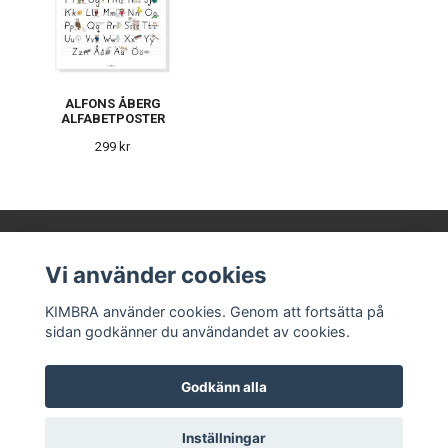
ALFONS ÅBERG
ALFABETPOSTER
299 kr
Vi använder cookies
KIMBRA AB
KIMBRA använder cookies. Genom att fortsätta på
sidan godkänner du användandet av cookies.
Våra leverantörer
Kontakt
Köpvillkor
Godkänn alla
Om oss
© Copyright KIMBRA
Inställningar