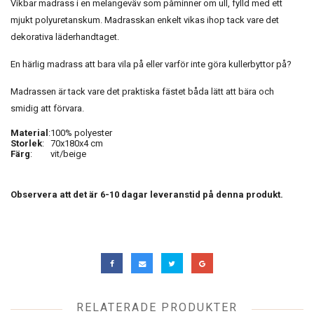
Vikbar madrass i en melangeväv som påminner om ull, fylld med ett
mjukt polyuretanskum. Madrasskan enkelt vikas ihop tack vare det
dekorativa läderhandtaget.
En härlig madrass att bara vila på eller varför inte göra kullerbyttor på?
Madrassen är tack vare det praktiska fästet båda lätt att bära och
smidig att förvara.
Material
:
100% polyester
Storlek
:
70x180x4 cm
Färg
:
vit/beige
Observera att det är 6-10 dagar leveranstid på denna produkt.
RELATERADE PRODUKTER