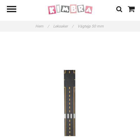
Hem
/
Leksaker
/
Vägtejp 50 mm