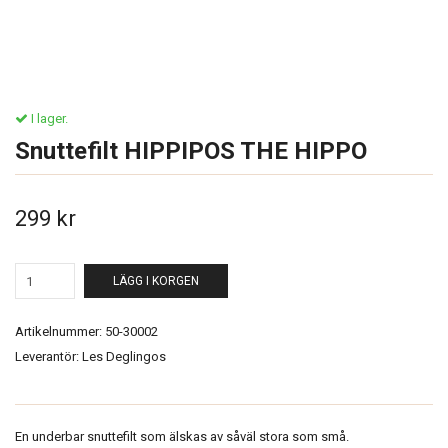
I lager.
Snuttefilt HIPPIPOS THE HIPPO
299 kr
LÄGG I KORGEN
Artikelnummer:
50-30002
Leverantör:
Les Deglingos
En underbar snuttefilt som älskas av såväl stora som små.