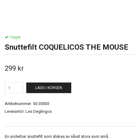
I lager.
Snuttefilt COQUELICOS THE MOUSE
299 kr
LÄGG I KORGEN
Artikelnummer:
50-30003
Leverantör:
Les Deglingos
En underbar snuttefilt som älskas av såväl stora som små.