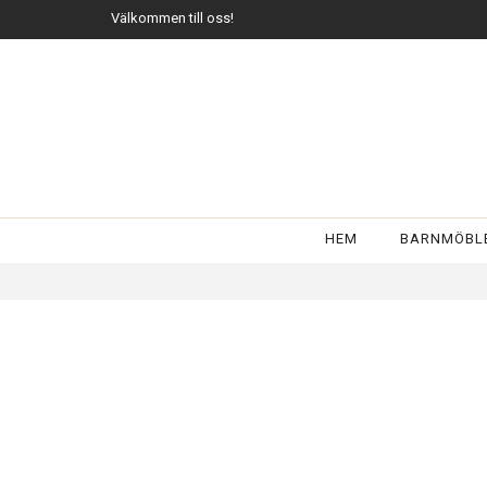
Välkommen till oss!
HEM
BARNMÖBL