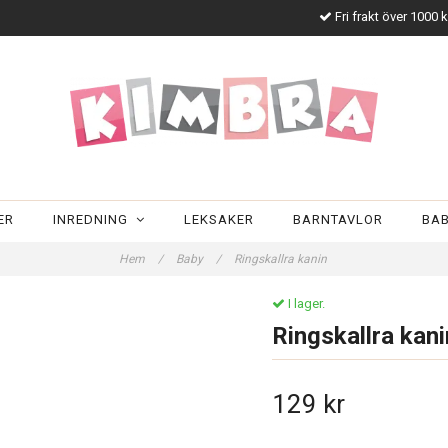
Fri frakt över 1000 
ER
INREDNING
LEKSAKER
BARNTAVLOR
BA
Hem
/
Baby
/
Ringskallra kanin
I lager.
Ringskallra kani
129 kr