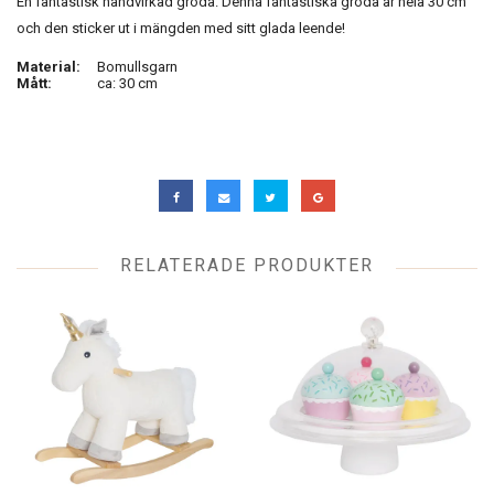
En fantastisk handvirkad groda. Denna fantastiska groda är hela 30 cm
och den sticker ut i mängden med sitt glada leende!
Material:
Bomullsgarn
Mått:
ca: 30 cm
RELATERADE PRODUKTER