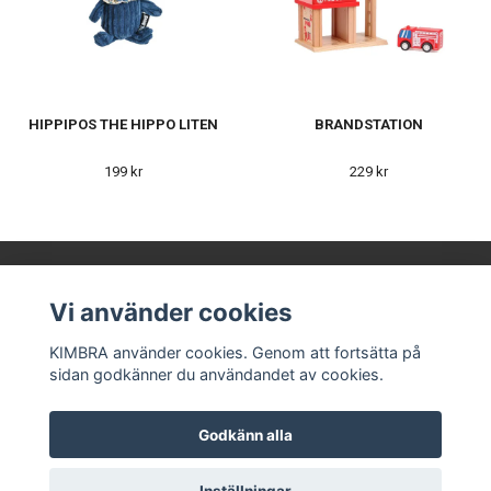
HIPPIPOS THE HIPPO LITEN
BRANDSTATION
199 kr
229 kr
Vi använder cookies
KIMBRA AB
KIMBRA använder cookies. Genom att fortsätta på
sidan godkänner du användandet av cookies.
Våra leverantörer
Kontakt
Köpvillkor
Godkänn alla
Om oss
© Copyright KIMBRA