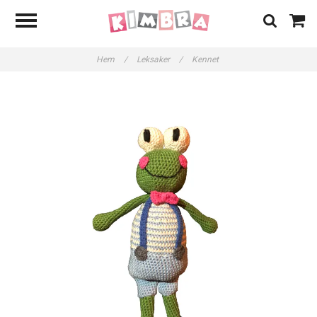
Hem
/
Leksaker
/
Kennet