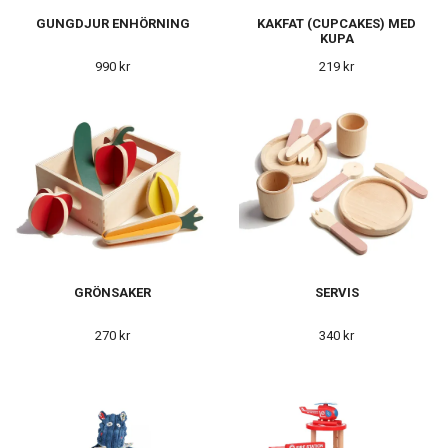
GUNGDJUR ENHÖRNING
KAKFAT (CUPCAKES) MED
KUPA
990 kr
219 kr
GRÖNSAKER
SERVIS
270 kr
340 kr