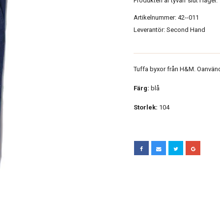
Produkten är tyvärr slut i lager.
Artikelnummer:
42--011
Leverantör:
Second Hand
Tuffa byxor från H&M. Oanvän
Färg:
blå
Storlek:
104