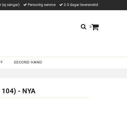
kr (ej sängar)
Personlig service
2-5 dagar leveranstid
0
BY
SECOND HAND
l 104) - NYA