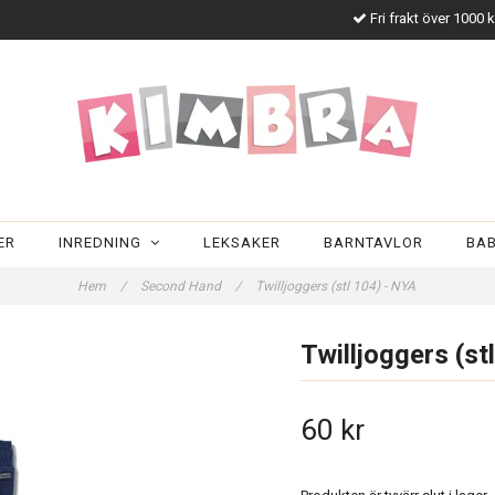
Fri frakt över 1000 
ER
INREDNING
LEKSAKER
BARNTAVLOR
BA
Hem
/
Second Hand
/
Twilljoggers (stl 104) - NYA
Twilljoggers (st
60 kr