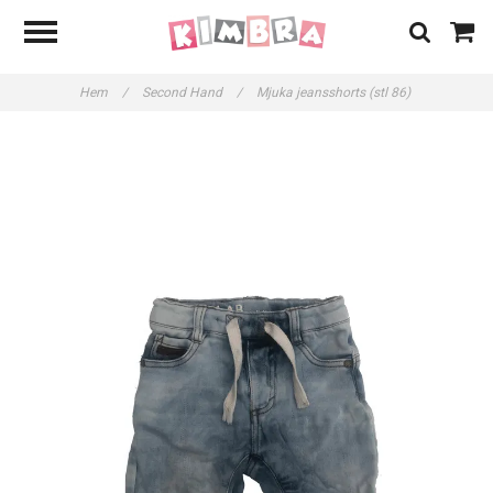
Hem
/
Second Hand
/
Mjuka jeansshorts (stl 86)