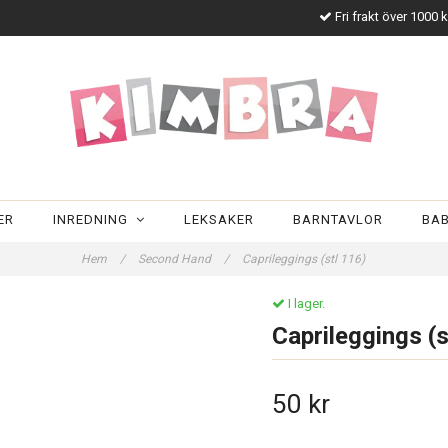
Fri frakt över 1000 
ER
INREDNING
LEKSAKER
BARNTAVLOR
BA
Hem
/
Second Hand
/
Caprileggings (stl 116)
I lager.
Caprileggings (s
50 kr