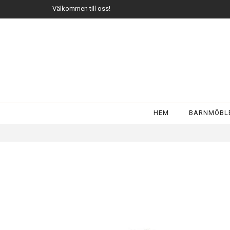
Välkommen till oss!
HEM
BARNMÖBL