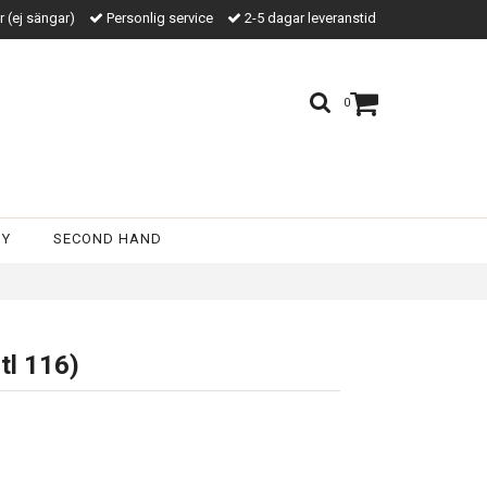
kr (ej sängar)
Personlig service
2-5 dagar leveranstid
0
BY
SECOND HAND
tl 116)