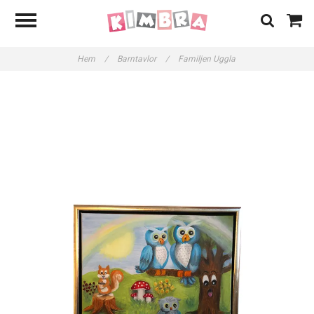
Hem
/
Barntavlor
/
Familjen Uggla