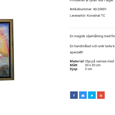
Produkten är tyvärr slut i lager.
Artikelnummer:
40-20001
Leverantör:
Konstnär TC
En magisk oljemålning med fi
En handmålad och unik tavla ko
speciellt!
Material:
Olja på canvas med
Mått:
30 x 30 cm
Djup:
3 cm