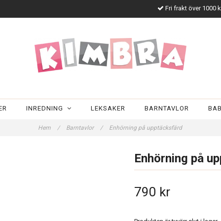
Fri frakt över 1000 
ER
INREDNING
LEKSAKER
BARNTAVLOR
BA
Hem
/
Barntavlor
/
Enhörning på upptäcksfärd
Enhörning på up
790 kr