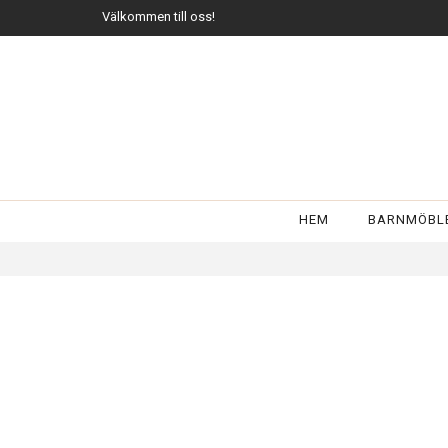
Välkommen till oss!
HEM
BARNMÖBL