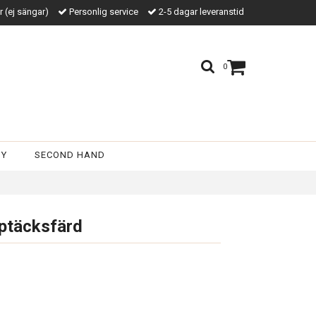
kr (ej sängar)
Personlig service
2-5 dagar leveranstid
0
BY
SECOND HAND
ptäcksfärd