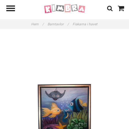
Hem
/
Barntavlor
/
Fiskarna i havet