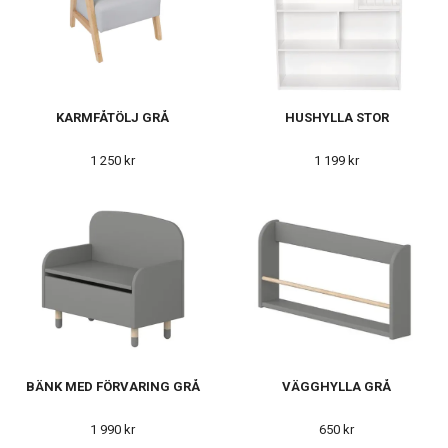
KARMFÅTÖLJ GRÅ
HUSHYLLA STOR
1 250 kr
1 199 kr
BÄNK MED FÖRVARING GRÅ
VÄGGHYLLA GRÅ
1 990 kr
650 kr