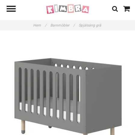
Hem
/
Barnmöbler
/
Spjälsäng grå