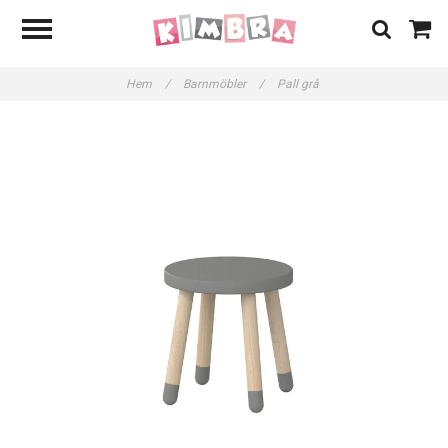
Hem
/
Barnmöbler
/
Pall grå