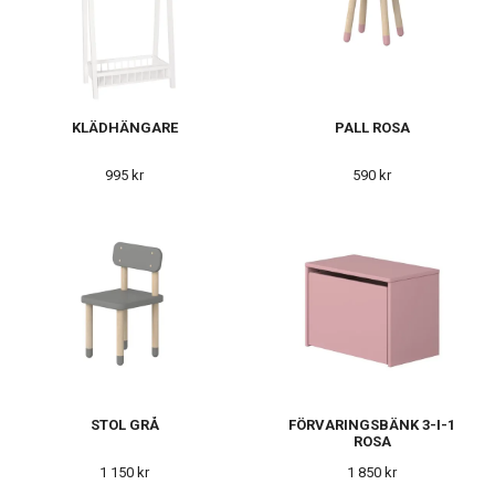
KLÄDHÄNGARE
PALL ROSA
995 kr
590 kr
STOL GRÅ
FÖRVARINGSBÄNK 3-I-1
ROSA
1 150 kr
1 850 kr